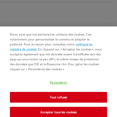
Nous, ainsi que nos partenaires, utilisons des cookies. Ceci
notamment pour personnaliser le contenu et adapter la
publicité. Pour en savoir plus, consultez notre
politique en
matière de cookies
. En cliquant sur « Accepter les cookies », vous
acceptez également que vos données soient transférées vers des
pays qui pourraient ne pas offrir le même niveau de protection
des données que l'UE et le Royaume-Uni. Pour gérer les cookies,
cliquez sur « Paramètres des cookies ».
Français (BE)
COPYRIGHT IGLO 2025
Paramétrer
CONDITIONS D'UTILISATION
CONTACTEZ NOUS
COOKIE-POLICY
Tout refuser
NOMAD FOODS
POLITIQUE-DE-CONFIDENTIALITE
SITEMAP
Accepter tous les cookies