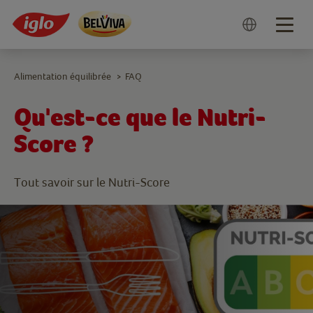
Togg
navig
Alimentation équilibrée
FAQ
>
Qu'est-ce que le Nutri-
Score ?
Tout savoir sur le Nutri-Score