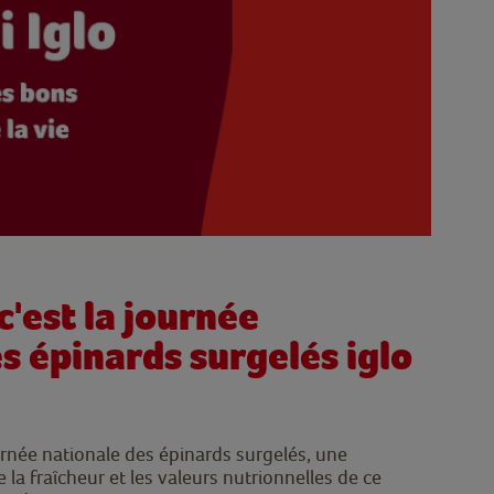
c'est la journée
s épinards surgelés iglo
rnée nationale des épinards surgelés, une
 la fraîcheur et les valeurs nutrionnelles de ce