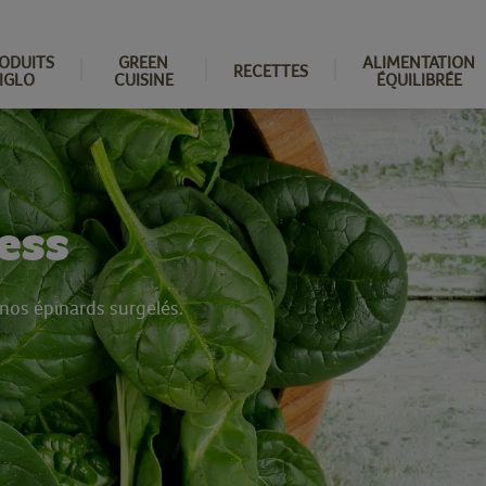
ODUITS
GREEN
ALIMENTATION
RECETTES
IGLO
CUISINE
ÉQUILIBRÉE
ess
 nos épinards surgelés.