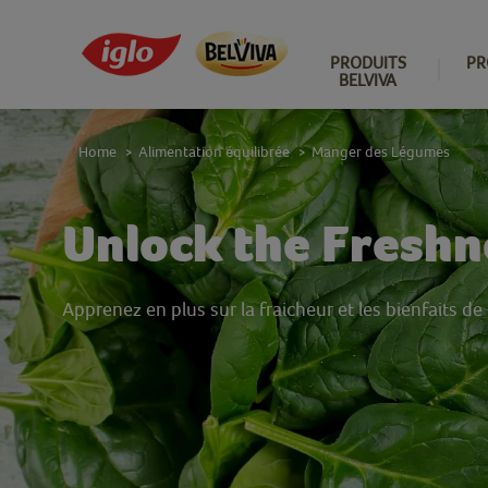
PRODUITS
PR
BELVIVA
Home
Alimentation équilibrée
Manger des Légumes
>
>
Unlock the Freshn
Apprenez en plus sur la fraicheur et les bienfaits de