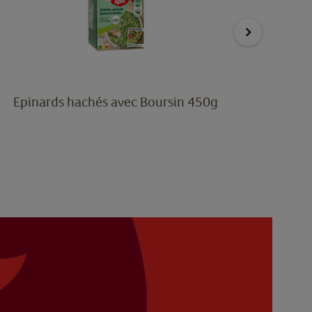
Epinards hachés avec Boursin 450g
Epi