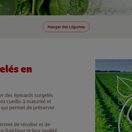
Manger des Légumes
elés en
er des épinards surgelés
nt cueillis à maturité et
e qui permet de préserver
rmet de récolter et de
r fraîcheur et leur qualité