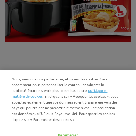
Nous, ainsi que nos partenaires, utilisons des cookies. Ceci
notamment pour personnaliser le contenu et adapter la
publicité. Pour en savoir plus, consultez notre
politique en
matière de cookies
. En cliquant sur « Accepter les cookies », vous
acceptez également que vos données soient transférées vers des
pays qui pourraient ne pas offrir le même niveau de protection
des données que l'UE et le Royaume-Uni. Pour gérer les cookies,
cliquez sur « Paramètres des cookies ».
Français (BE)
COPYRIGHT IGLO 2025
Paramétrer