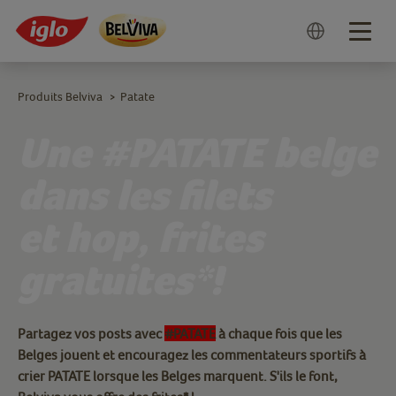
Togg
navig
Produits Belviva
Patate
>
Une #PATATE belge
dans les filets
et hop, frites
gratuites*!
Partagez vos posts avec
#PATATE
à chaque fois que les
Belges jouent et encouragez les commentateurs sportifs à
crier PATATE lorsque les Belges marquent. S'ils le font,