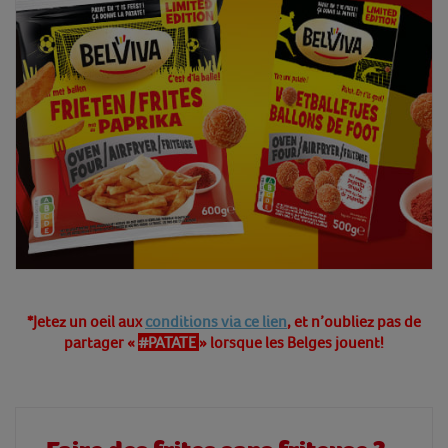
*Jetez un oeil aux
conditions via ce lien
, et n’oubliez pas de
partager «
#PATATE
» lorsque les Belges jouent!