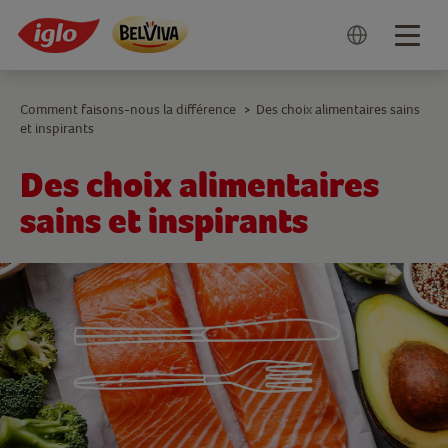
Togg
navig
Comment faisons-nous la différence
Des choix alimentaires sains
>
et inspirants
Des choix alimentaires
sains et inspirants