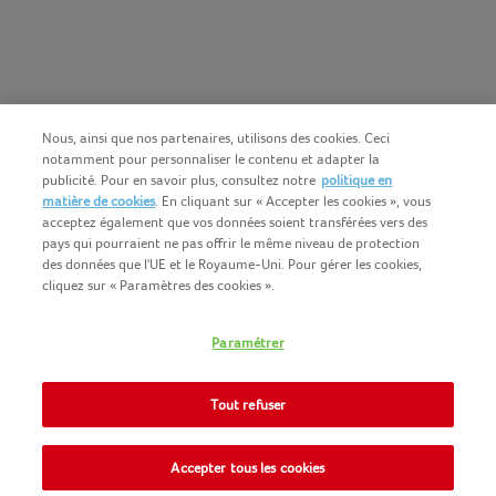
Nous, ainsi que nos partenaires, utilisons des cookies. Ceci
notamment pour personnaliser le contenu et adapter la
publicité. Pour en savoir plus, consultez notre
politique en
matière de cookies
. En cliquant sur « Accepter les cookies », vous
acceptez également que vos données soient transférées vers des
pays qui pourraient ne pas offrir le même niveau de protection
des données que l'UE et le Royaume-Uni. Pour gérer les cookies,
cliquez sur « Paramètres des cookies ».
Français (BE)
COPYRIGHT IGLO 2025
Paramétrer
CONDITIONS D'UTILISATION
CONTACTEZ NOUS
COOKIE-POLICY
Tout refuser
NOMAD FOODS
POLITIQUE-DE-CONFIDENTIALITE
SITEMAP
Accepter tous les cookies