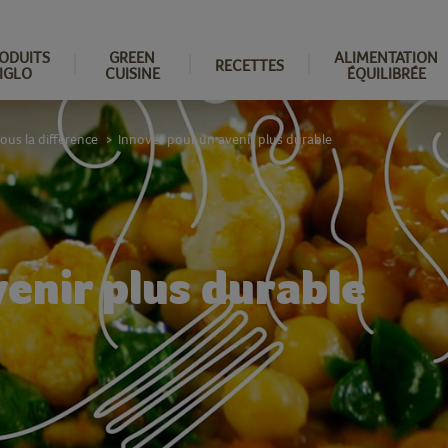
ODUITS
GREEN
ALIMENTATION
RECETTES
IGLO
CUISINE
ÉQUILIBRÉE
us la différence
Innover pour un avenir plus durable
>
enir plus durable