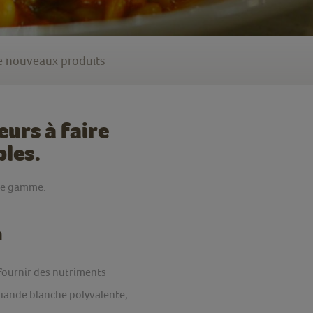
 nouveaux produits
urs à faire
bles.
tre gamme.
n
 fournir des nutriments
 viande blanche polyvalente,