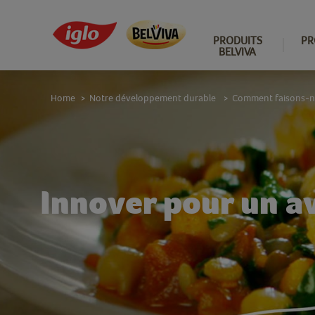
PRODUITS
PR
BELVIVA
Home
Notre développement durable
Comment faisons-no
>
>
Innover pour un av