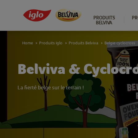
PRODUITS
PR
BELVIVA
Home
Produits Iglo
Produits Belviva
Belgie cyclocross
>
>
>
Belviva & Cyclocr
La fierté belge sur le terrain !