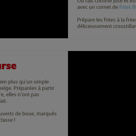
Ou fais comme José et Ru
avec un cornet de
frites 
Prépare les frites à la frit
délicieusement croustillan
urse
ien plus qu’un simple
elge. Préparées à partir
e, elles n’ont pas
ait.
ouverts de boue, marqués
lasse !