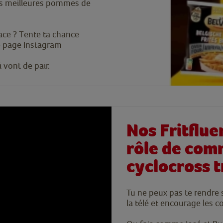
nos meilleures pommes de
ace ? Tente ta chance
re page Instagram
 vont de pair.
Nos Fritflu
rôle de com
cyclocross t
Tu ne peux pas te rendre s
la télé et encourage les c