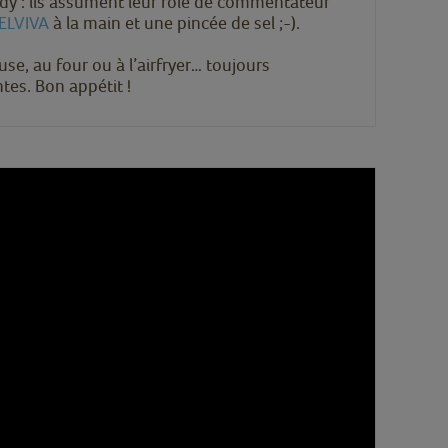
dy : ils assument leur rôle de commentateur
BELVIVA
à la main et une pincée de sel ;-).
euse, au four ou à l’airfryer… toujours
tes. Bon appétit !