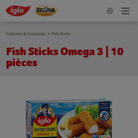
Togg
navig
Poissons & Crustacés
Fish Sticks
>
Fish Sticks Omega 3 | 10
pièces