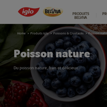
PRODUITS
PR
BELVIVA
Home
Produits Iglo
Poissons & Crustacés
Poisson natu
>
>
>
Poisson nature
Du poisson nature, frais et délicieux