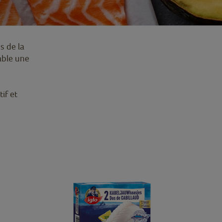
s de la
table une
if et