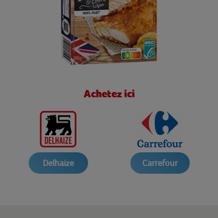
Achetez ici
Delhaize
Carrefour