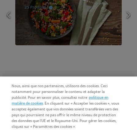
25 Produits
Nous, ainsi que nos partenaires, utilisons des cookies. Ceci
notamment pour personnaliser le contenu et adapter la
publicité. Pour en savoir plus, consultez notre
politique en
matière de cookies
. En cliquant sur « Accepter les cookies », vous
acceptez également que vos données soient transférées vers des
pays qui pourraient ne pas offrir le même niveau de protection
des données que l'UE et le Royaume-Uni. Pour gérer les cookies,
cliquez sur « Paramètres des cookies ».
Français (BE)