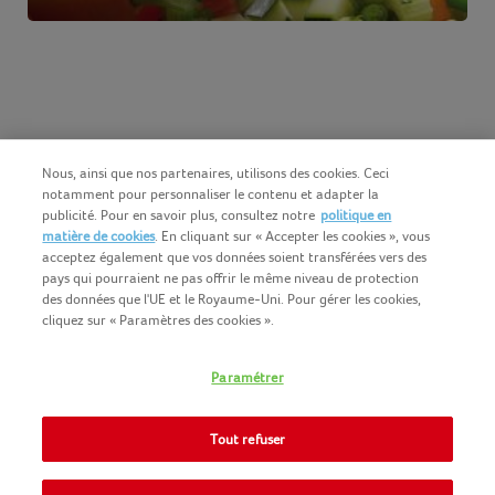
Nous, ainsi que nos partenaires, utilisons des cookies. Ceci
notamment pour personnaliser le contenu et adapter la
publicité. Pour en savoir plus, consultez notre
politique en
matière de cookies
. En cliquant sur « Accepter les cookies », vous
acceptez également que vos données soient transférées vers des
pays qui pourraient ne pas offrir le même niveau de protection
des données que l'UE et le Royaume-Uni. Pour gérer les cookies,
cliquez sur « Paramètres des cookies ».
Français (BE)
COPYRIGHT IGLO 2025
Paramétrer
CONDITIONS D'UTILISATION
CONTACTEZ NOUS
COOKIE-POLICY
Tout refuser
NOMAD FOODS
POLITIQUE-DE-CONFIDENTIALITE