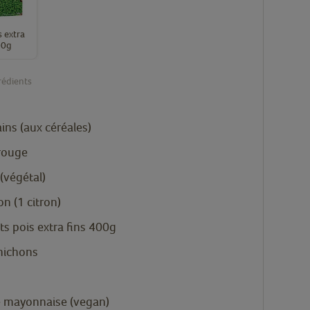
s extra
00g
rédients
ains
(aux céréales)
rouge
(végétal)
ron
(1 citron)
its pois extra fins 400g
nichons
 mayonnaise
(vegan)