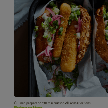
5 min.
préparation
30 min.
cuisson
Facile
4
Portions
Préparation