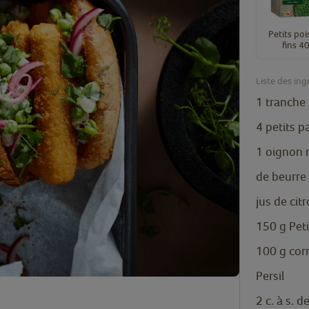
Petits poi
fins 4
Liste des ing
1
tranche
4
petits p
1
oignon
de beurre
jus de cit
150
g
Pet
100
g
cor
Persil
2
c. à s.
de