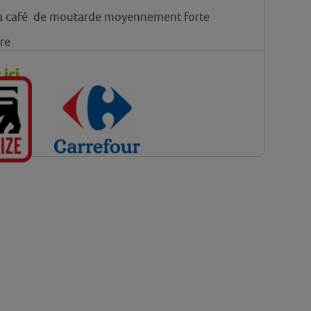
 à café
de moutarde moyennement forte
vre
ici