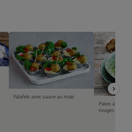
Falafels avec sauce au maïs
Pâtes aux falaf
rouges et ama