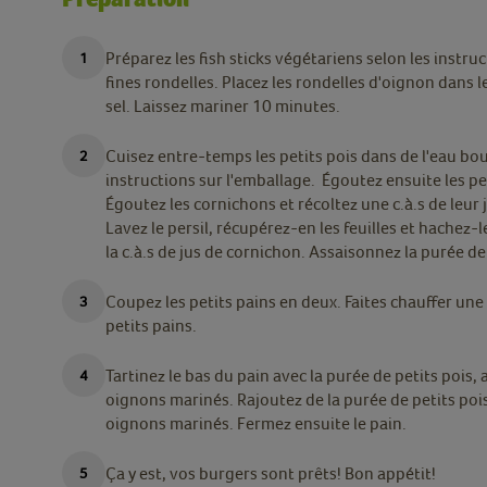
Préparez les fish sticks végétariens selon les instru
fines rondelles. Placez les rondelles d'oignon dans l
sel. Laissez mariner 10 minutes.
Cuisez entre-temps les petits pois dans de l'eau bou
instructions sur l'emballage. Égoutez ensuite les pet
Égoutez les cornichons et récoltez une c.à.s de leur
Lavez le persil, récupérez-en les feuilles et hachez-
la c.à.s de jus de cornichon. Assaisonnez la purée de
Coupez les petits pains en deux. Faites chauffer une 
petits pains.
Tartinez le bas du pain avec la purée de petits pois, 
oignons marinés. Rajoutez de la purée de petits pois
oignons marinés. Fermez ensuite le pain.
Ça y est, vos burgers sont prêts! Bon appétit!