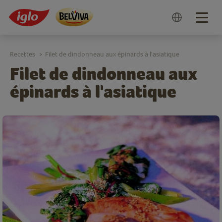
Togg
navig
Recettes
Filet de dindonneau aux épinards à l'asiatique
>
Filet de dindonneau aux
épinards à l'asiatique