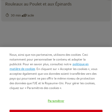
Rouleaux au Poulet et aux Épinards
30 min.
Facile
Nous, ainsi que nos partenaires, utilisons des cookies. Ceci
notamment pour personnaliser le contenu et adapter la
publicité. Pour en savoir plus, consultez notre
politique en
matière de cookies
. En cliquant sur « Accepter les cookies », vous
acceptez également que vos données soient transférées vers des
pays qui pourraient ne pas offrir le même niveau de protection
des données que l'UE et le Royaume-Uni. Pour gérer les cookies,
cliquez sur « Paramètres des cookies ».
Français (BE)
COPYRIGHT IGLO 2025
Paramétrer
CONDITIONS D'UTILISATION
CONTACTEZ NOUS