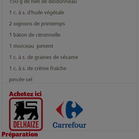
150
g
de filet de dindonneau
1
c. à s.
d'huile végétale
2
oignons de printemps
1
bâton
de citronnelle
1
morceau
piment
1
c. à s.
de graines de sésame
1
c. à s.
de crème fraîche
pincée
sel
Achetez ici
Préparation