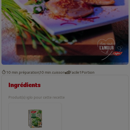
10 min.
préparation
10 min.
cuisson
Facile
1
Portion
Ingrédients
Produit(s) iglo pour cette recette