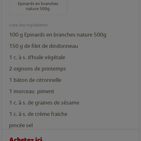
Epinards en branches
nature 500g
Liste des ingrédients
100
g
Epinards en branches nature 500g
150
g
de filet de dindonneau
1
c. à s.
d'huile végétale
2
oignons de printemps
1
bâton
de citronnelle
1
morceau
piment
1
c. à s.
de graines de sésame
1
c. à s.
de crème fraîche
pincée
sel
Achetez ici