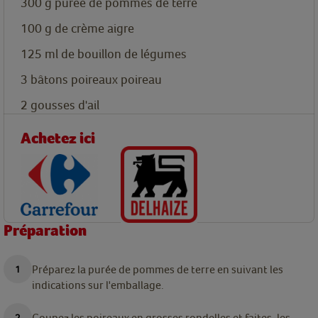
300
g
purée de pommes de terre
100
g
de crème aigre
125
ml
de bouillon de légumes
3
bâtons
poireaux
poireau
2
gousses
d'ail
Achetez ici
Préparation
Préparez la purée de pommes de terre en suivant les
indications sur l'emballage.
Coupez les poireaux en grosses rondelles et faites-les