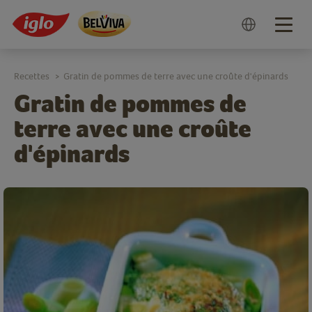
Togg
navig
Recettes
Gratin de pommes de terre avec une croûte d'épinards
>
Gratin de pommes de
terre avec une croûte
d'épinards