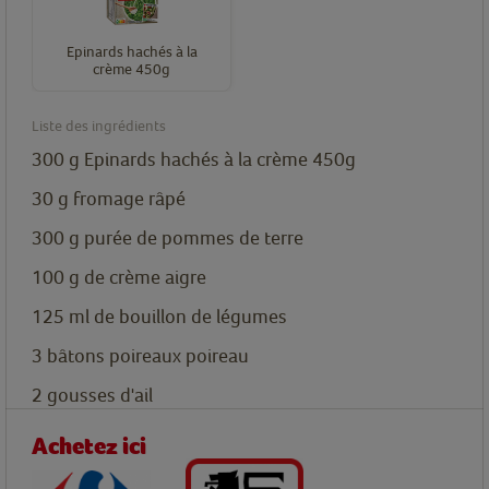
Epinards hachés à la
crème 450g
Liste des ingrédients
300
g
Epinards hachés à la crème 450g
30
g
fromage râpé
300
g
purée de pommes de terre
100
g
de crème aigre
125
ml
de bouillon de légumes
3
bâtons
poireaux
poireau
2
gousses
d'ail
Achetez ici