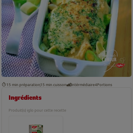
15 min.
préparation
15 min.
cuisson
Intérmédiaire
4
Portions
Ingrédients
Produit(s) iglo pour cette recette