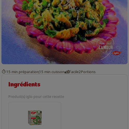
15 min.
préparation
15 min.
cuisson
Facile
2
Portions
Ingrédients
Produit(s) iglo pour cette recette