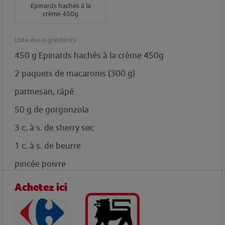
Epinards hachés à la
crème 450g
Liste des ingrédients
450
g
Epinards hachés à la crème 450g
2
paquets
de macaronis (300 g)
parmesan, râpé
50
g
de gorgonzola
3
c. à s.
de sherry sec
1
c. à s.
de beurre
pincée
poivre
Achetez ici