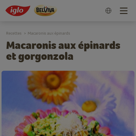
Togg
navig
Recettes
Macaronis aux épinards
>
Macaronis aux épinards
et gorgonzola