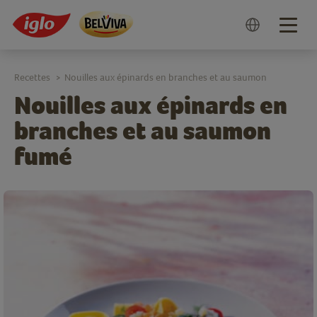
Togg
navig
Recettes
Nouilles aux épinards en branches et au saumon
>
Nouilles aux épinards en
branches et au saumon
fumé