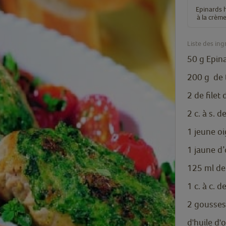
Epinards 
à la crèm
Liste des ing
50
g
Epin
200
g
de 
2
de filet
2
c. à s.
de
1
jeune o
1
jaune d
125
ml
de
1
c. à c.
de
2
gousses
d'huile d'o