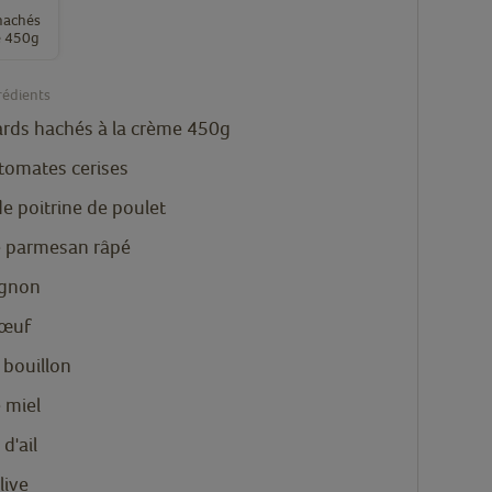
hachés
e 450g
rédients
ards hachés à la crème 450g
tomates cerises
 de poitrine de poulet
 parmesan râpé
ignon
’œuf
 bouillon
 miel
d'ail
live