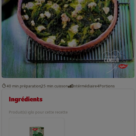
40 min.
préparation
25 min.
cuisson
Intérmédiaire
4
Portions
Ingrédients
Produit(s) iglo pour cette recette