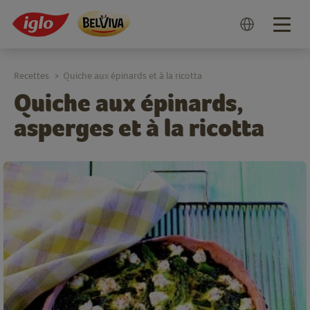
Togg
navig
Recettes
Quiche aux épinards et à la ricotta
>
Quiche aux épinards,
asperges et à la ricotta