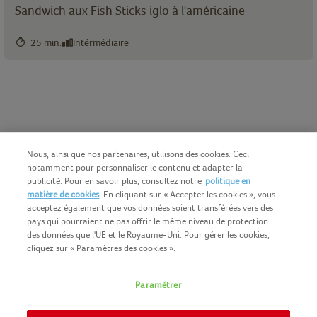
Sandwich aux Fish Sticks iglo à l'américaine
25 min.
Intérmédiaire
Nous, ainsi que nos partenaires, utilisons des cookies. Ceci
notamment pour personnaliser le contenu et adapter la
publicité. Pour en savoir plus, consultez notre
politique en
matière de cookies
. En cliquant sur « Accepter les cookies », vous
acceptez également que vos données soient transférées vers des
pays qui pourraient ne pas offrir le même niveau de protection
des données que l'UE et le Royaume-Uni. Pour gérer les cookies,
cliquez sur « Paramètres des cookies ».
Français (BE)
COPYRIGHT IGLO 2025
Paramétrer
CONDITIONS D'UTILISATION
CONTACTEZ NOUS