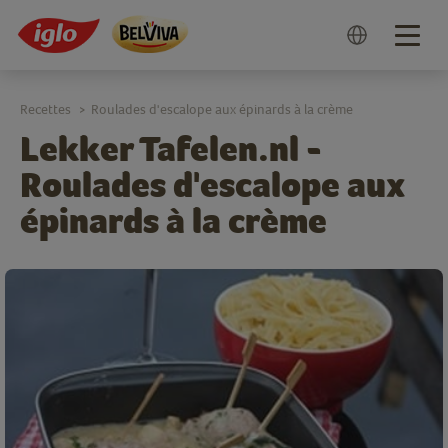
Togg
navig
Recettes
Roulades d'escalope aux épinards à la crème
>
Lekker Tafelen.nl -
Roulades d'escalope aux
épinards à la crème