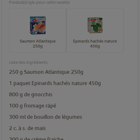
Produit(s) iglo pour cette recette
Saumon Atlantique
Epinards hachés nature
250g
450g
Liste des ingrédients
250
g
Saumon Atlantique 250g
1
paquet
Epinards hachés nature 450g
800
g
de gnocchis
100
g
fromage râpé
300
ml
de bouillon de légumes
2
c. à s.
de maïs
200
g
de crème fraîche