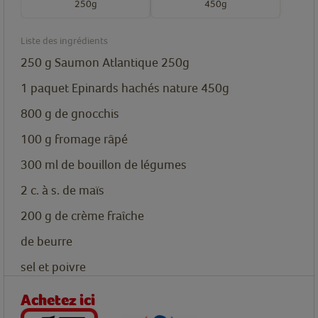
250g
450g
Liste des ingrédients
250
g
Saumon Atlantique 250g
1
paquet
Epinards hachés nature 450g
800
g
de gnocchis
100
g
fromage râpé
300
ml
de bouillon de légumes
2
c. à s.
de maïs
200
g
de crème fraîche
de beurre
sel et poivre
Achetez ici