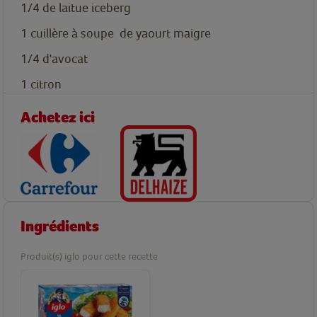
1/4
de laitue iceberg
1
cuillère à soupe
de yaourt maigre
1/4
d'avocat
1
citron
Achetez ici
Ingrédients
Produit(s) iglo pour cette recette