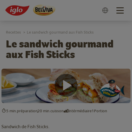
Togg
navig
Recettes
Le sandwich gourmand aux Fish Sticks
>
Le sandwich gourmand
aux Fish Sticks
5 min.
préparation
20 min.
cuisson
Intérmédiaire
1
Portion
Sandwich de Fish Sticks.