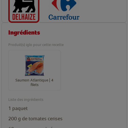
Ingrédients
Produit(s) iglo pour cette recette
Saumon Atlantique | 4
filets
Liste des ingrédients
1
paquet
200
g
de tomates cerises