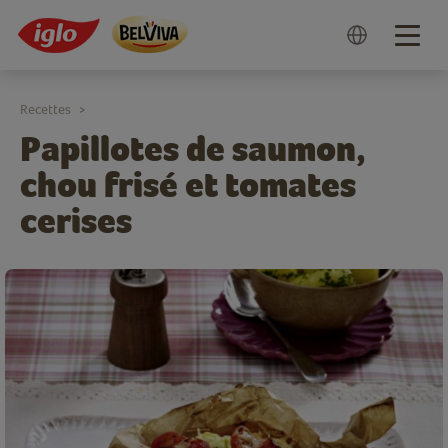
Togg
navig
Recettes
>
Papillotes de saumon,
chou frisé et tomates
cerises