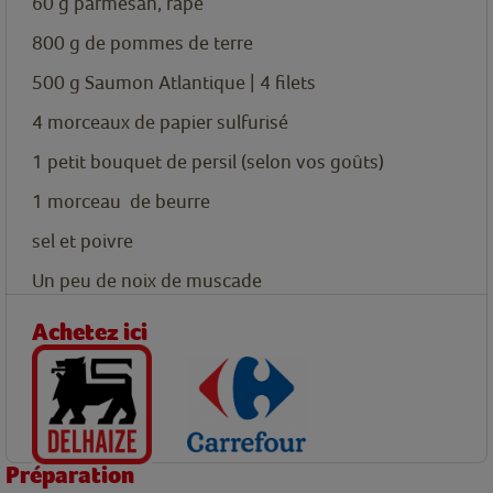
60
g
parmesan, râpé
800
g
de pommes de terre
500
g
Saumon Atlantique | 4 filets
4
morceaux
de papier sulfurisé
1
petit bouquet de persil
(selon vos goûts)
1
morceau
de beurre
sel et poivre
Un
peu de
noix de muscade
Achetez ici
Préparation