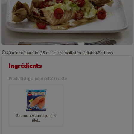
40 min.
préparation
35 min.
cuisson
Intérmédiaire
4
Portions
Ingrédients
Produit(s) iglo pour cette recette
Saumon Atlantique | 4
filets