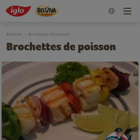
Togg
navig
Recettes
Brochettes de poisson
>
Brochettes de poisson