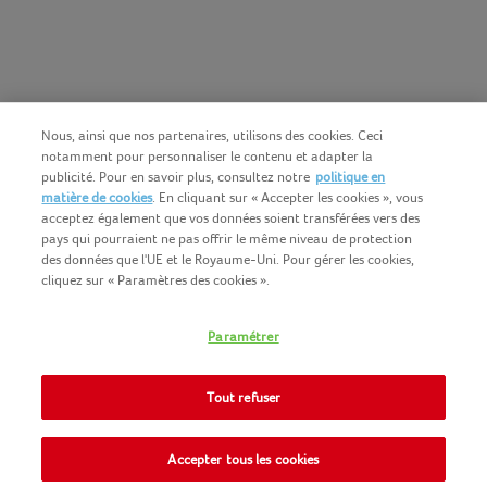
Nous, ainsi que nos partenaires, utilisons des cookies. Ceci
notamment pour personnaliser le contenu et adapter la
publicité. Pour en savoir plus, consultez notre
politique en
matière de cookies
. En cliquant sur « Accepter les cookies », vous
acceptez également que vos données soient transférées vers des
pays qui pourraient ne pas offrir le même niveau de protection
des données que l'UE et le Royaume-Uni. Pour gérer les cookies,
cliquez sur « Paramètres des cookies ».
Français (BE)
COPYRIGHT IGLO 2025
Paramétrer
CONDITIONS D'UTILISATION
CONTACTEZ NOUS
COOKIE-POLICY
Tout refuser
NOMAD FOODS
POLITIQUE-DE-CONFIDENTIALITE
SITEMAP
Accepter tous les cookies