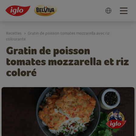
Togg
navig
Recettes
Gratin de poisson tomates mozzarella avec riz
>
colourante
Gratin de poisson
tomates mozzarella et riz
coloré