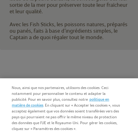
sortie de la mer pour préserver toute leur fraîcheur
et leur qualité.
Avec les Fish Sticks, les poissons natures, préparés
ou panés, faits à base d’ingrédients simples, le
Captain a de quoi régaler tout le monde.
Nous, ainsi que nos partenaires, utilisons des cookies. Ceci
notamment pour personnaliser le contenu et adapter la
publicité. Pour en savoir plus, consultez notre
politique en
matière de cookies
. En cliquant sur « Accepter les cookies », vous
acceptez également que vos données soient transférées vers des
pays qui pourraient ne pas offrir le même niveau de protection
des données que l'UE et le Royaume-Uni. Pour gérer les cookies,
cliquez sur « Paramètres des cookies ».
Français (BE)