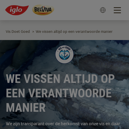
Togg
navig
Vis Doet Goed
We vissen altijd op een verantwoorde manier
>
WE VISSEN ALTIJD OP
EEN VERANTWOORDE
MANIER
We zijn transparant over de herkomst van onze vis en daar