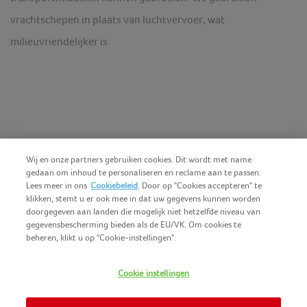
vrachtschepen in plaats van luchtvervoer, wat
milieuvriendelijker is.
Wij en onze partners gebruiken cookies. Dit wordt met name
gedaan om inhoud te personaliseren en reclame aan te passen.
Lees meer in ons
Cookiebeleid
. Door op "Cookies accepteren" te
klikken, stemt u er ook mee in dat uw gegevens kunnen worden
doorgegeven aan landen die mogelijk niet hetzelfde niveau van
gegevensbescherming bieden als de EU/VK. Om cookies te
beheren, klikt u op "Cookie-instellingen".
Nederlands (BE)
COPYRIGHT IGLO 2025
Cookie instellingen
GEBRUIKSVOORWAARDEN
CONTACTEER ONS