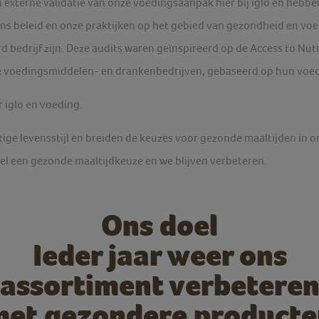
 externe validatie van onze voedingsaanpak hier bij iglo en hebb
ns beleid en onze praktijken op het gebied van gezondheid en voedi
 bedrijf zijn. Deze audits waren geïnspireerd op de Access to Nutri
de voedingsmiddelen- en drankenbedrijven, gebaseerd op hun vo
 iglo en voeding.
ge levensstijl en breiden de keuzes voor gezonde maaltijden in on
l een gezonde maaltijdkeuze en we blijven verbeteren.
Ons doel
Ieder jaar weer ons
assortiment verbetere
met gezondere producte