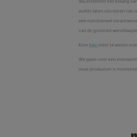
Wij erkennen het belang van
audits laten uitvoeren van o
een nutritioneel verantwoord
van de grootste wereldwij
Kom
hier
meer te weten over
We gaan voor een evenwichti
onze producten is momentee