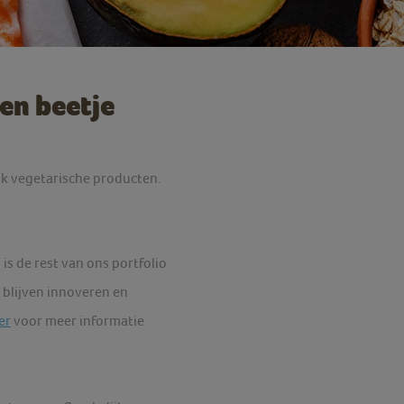
en beetje
 ook vegetarische producten.
 is de rest van ons portfolio
 blijven innoveren en
er
voor meer informatie