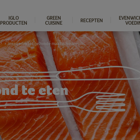
IGLO
GREEN
EVENWIC
RECEPTEN
PRODUCTEN
CUISINE
VOEDI
?
Inspireren tot gezonde maaltijdkeuzes
>
ond te eten