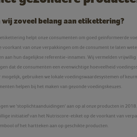
wij zoveel belang aan etikettering?
etikettering helpt onze consumenten om goed geïnformeerde voe
de voorkant van onze verpakkingen om de consument te laten wet
 aan hun dagelijkse referentie-innames. Wij vermelden vrijwillig
orgen dat de consumenten een evenwichtige hoeveelheid voedings
r mogelijk, gebruiken we lokale voedingswaardesystemen of keu
menten helpen bij het maken van gezonde voedingskeuzes.
ngen we 'stoplichtaanduidingen' aan op al onze producten in 2018. 
llige initiatief van het Nutriscore-etiket op de voorkant van verp
ymbool of het hartteken aan op geschikte producten.