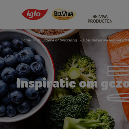
BELVIVA
PRODUCTEN
Home
Duurzame ontwikkeling
Hoe maken we een verschil
>
>
Inspiratie om gez