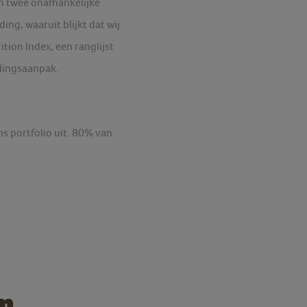
en twee onafhankelijke
ng, waaruit blijkt dat wij
tion Index, een ranglijst
edingsaanpak.
s portfolio uit. 80% van
n
n