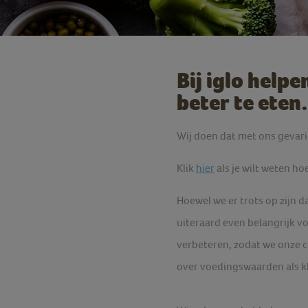
Bij iglo help
beter te eten.
Wij doen dat met ons gevari
Klik
hier
als je wilt weten h
Hoewel we er trots op zijn da
uiteraard even belangrijk vo
verbeteren, zodat we onze 
over voedingswaarden als k