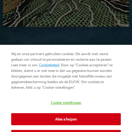
Wij en onze partners gebruiken cookies. Dit wordt met name
gedaan om inhoud te personaliseren en reclame aan te passen.
Lees meer in ons
Cookiebeleid
. Door op "Cookies accepteren" te
klikken, stemt u er ook mee in dat uw gegevens kunnen worden
doorgegeven aan landen die mogelijk niet hetzelfde niveau van
gegevensbescherming bieden als de EU/VK. Om cookies te
beheren, klikt u op "Cookie-instellingen".
Nederlands (BE)
COPYRIGHT IGLO 2025
Cookie instellingen
GEBRUIKSVOORWAARDEN
CONTACTEER ONS
COOKIE-POLICY
Alles afwijzen
NOMAD FOODS
PRIVACY-POLICY