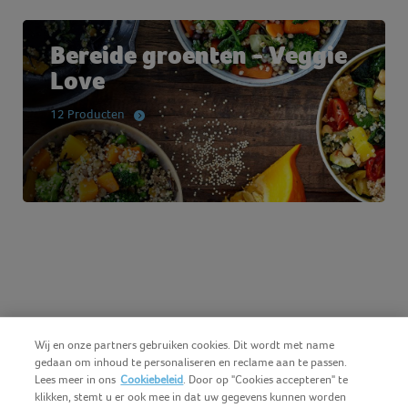
Bereide groenten - Veggie
Love
12 Producten
Wij en onze partners gebruiken cookies. Dit wordt met name
gedaan om inhoud te personaliseren en reclame aan te passen.
Lees meer in ons
Cookiebeleid
. Door op "Cookies accepteren" te
klikken, stemt u er ook mee in dat uw gegevens kunnen worden