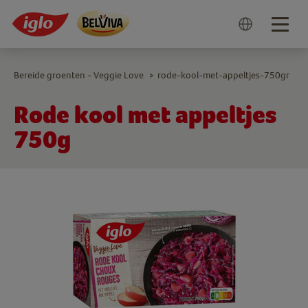
Togg
navig
Bereide groenten - Veggie Love
rode-kool-met-appeltjes-750gr
>
Rode kool met appeltjes
750g