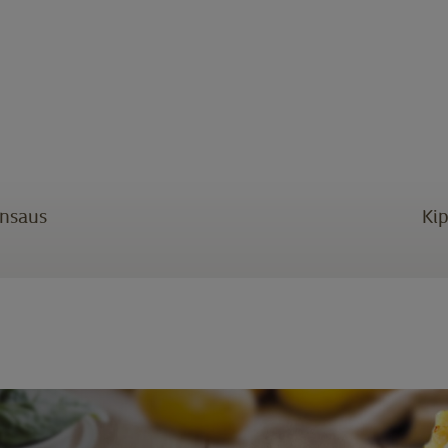
ensaus
Ki