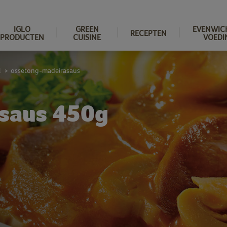
IGLO
GREEN
EVENWIC
RECEPTEN
PRODUCTEN
CUISINE
VOEDI
l
ossetong-madeirasaus
>
saus 450g