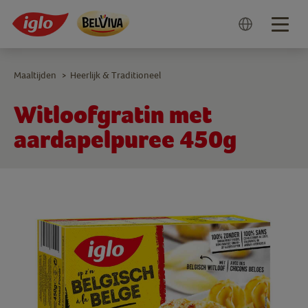
Togg
navig
Maaltijden
Heerlijk & Traditioneel
>
Witloofgratin met
aardapelpuree 450g