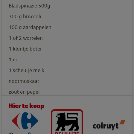
Bladspinazie 500g
300
g
broccoli
100
g
aardappelen
1 of 2 wortelen
1
klontje boter
1
ei
1
scheutje
melk
nootmuskaat
zout en peper
Hier te koop