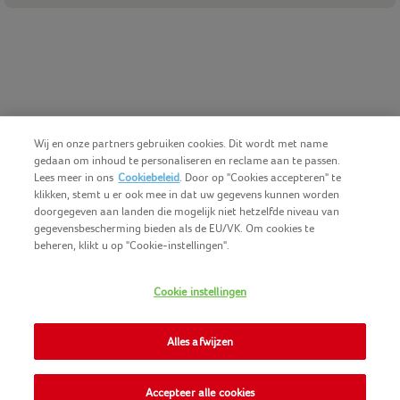
Wij en onze partners gebruiken cookies. Dit wordt met name
gedaan om inhoud te personaliseren en reclame aan te passen.
Lees meer in ons
Cookiebeleid
. Door op "Cookies accepteren" te
klikken, stemt u er ook mee in dat uw gegevens kunnen worden
doorgegeven aan landen die mogelijk niet hetzelfde niveau van
gegevensbescherming bieden als de EU/VK. Om cookies te
beheren, klikt u op "Cookie-instellingen".
Nederlands (BE)
COPYRIGHT IGLO 2025
Cookie instellingen
GEBRUIKSVOORWAARDEN
CONTACTEER ONS
COOKIE-POLICY
Alles afwijzen
NOMAD FOODS
PRIVACY-POLICY
SITEMAP
Accepteer alle cookies