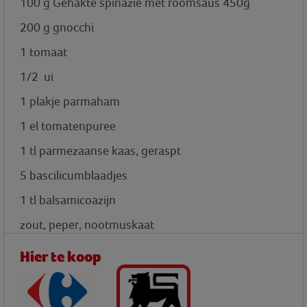
100
g
Gehakte spinazie met roomsaus 450g
200
g
gnocchi
1
tomaat
1/2
ui
1
plakje
parmaham
1
el
tomatenpuree
1
tl
parmezaanse kaas, geraspt
5
bascilicumblaadjes
1
tl
balsamicoazijn
zout, peper, nootmuskaat
Hier te koop