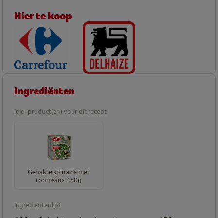
Hier te koop
Ingrediënten
iglo-product(en) voor dit recept
Gehakte spinazie met
roomsaus 450g
Ingrediëntenlijst