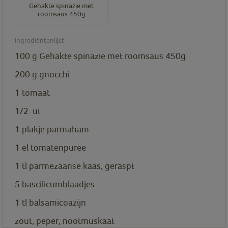
Gehakte spinazie met
roomsaus 450g
Ingrediëntenlijst
100
g
Gehakte spinazie met roomsaus 450g
200
g
gnocchi
1
tomaat
1/2
ui
1
plakje
parmaham
1
el
tomatenpuree
1
tl
parmezaanse kaas, geraspt
5
bascilicumblaadjes
1
tl
balsamicoazijn
zout, peper, nootmuskaat