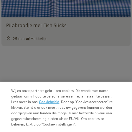
Pitabroodje met Fish Sticks
25 min.
Makkelijk
Wij en onze partners gebruiken cookies. Dit wordt met name
gedaan om inhoud te personaliseren en reclame aan te passen.
Lees meer in ons
Cookiebeleid
. Door op "Cookies accepteren" te
klikken, stemt u er ook mee in dat uw gegevens kunnen worden
doorgegeven aan landen die mogelijk niet hetzelfde niveau van
gegevensbescherming bieden als de EU/VK. Om cookies te
beheren, klikt u op "Cookie-instellingen".
Nederlands (BE)