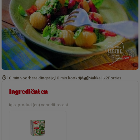
10 min.
voorbereidingstijd
10 min.
kooktijd
Makkelijk
2
Porties
Ingrediënten
iglo-product(en) voor dit recept