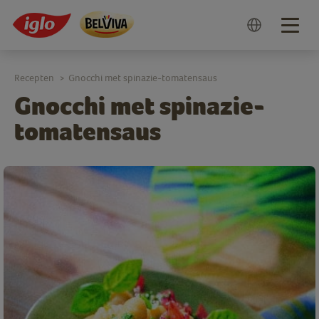
Togg
navig
Recepten
Gnocchi met spinazie-tomatensaus
>
Gnocchi met spinazie-
tomatensaus