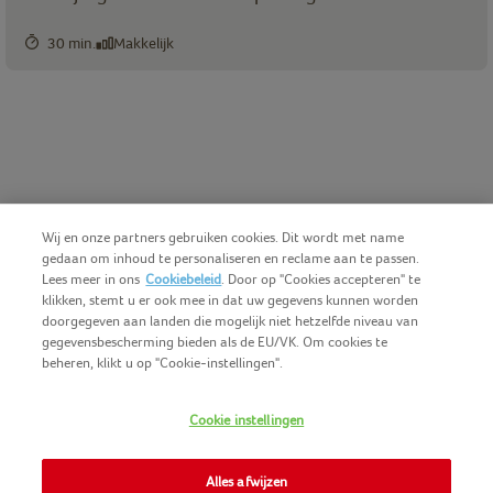
30 min.
Makkelijk
Wij en onze partners gebruiken cookies. Dit wordt met name
gedaan om inhoud te personaliseren en reclame aan te passen.
Lees meer in ons
Cookiebeleid
. Door op "Cookies accepteren" te
klikken, stemt u er ook mee in dat uw gegevens kunnen worden
doorgegeven aan landen die mogelijk niet hetzelfde niveau van
gegevensbescherming bieden als de EU/VK. Om cookies te
beheren, klikt u op "Cookie-instellingen".
Nederlands (BE)
COPYRIGHT IGLO 2025
Cookie instellingen
GEBRUIKSVOORWAARDEN
CONTACTEER ONS
COOKIE-POLICY
Alles afwijzen