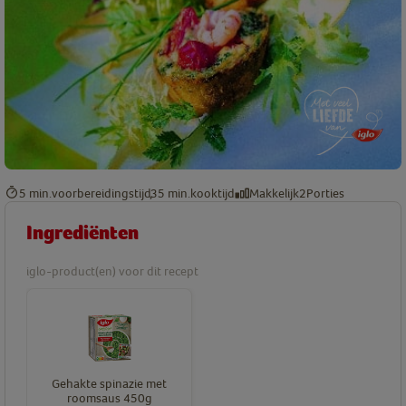
5 min.
voorbereidingstijd
35 min.
kooktijd
Makkelijk
2
Porties
Ingrediënten
iglo-product(en) voor dit recept
Gehakte spinazie met
roomsaus 450g