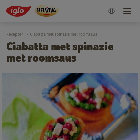
Togg
navig
Recepten
Ciabatta met spinazie met roomsaus
>
Ciabatta met spinazie
met roomsaus