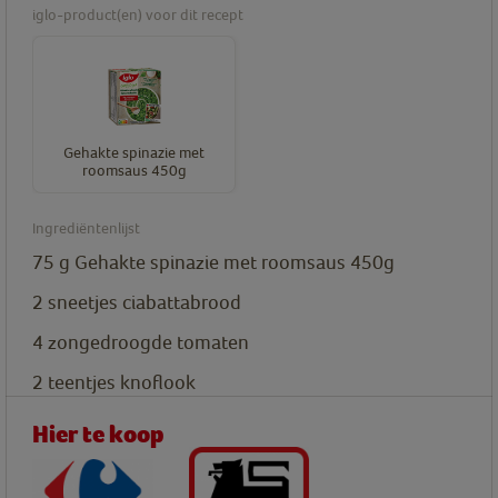
iglo-product(en) voor dit recept
Gehakte spinazie met
roomsaus 450g
Ingrediëntenlijst
75
g
Gehakte spinazie met roomsaus 450g
2
sneetjes
ciabattabrood
4
zongedroogde tomaten
2
teentjes
knoflook
Hier te koop