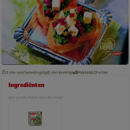
5 min.
voorbereidingstijd
5 min.
kooktijd
Makkelijk
2
Porties
Ingrediënten
iglo-product(en) voor dit recept