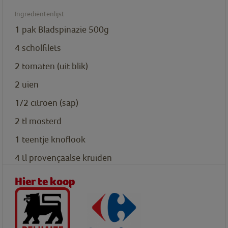
Ingrediëntenlijst
1
pak
Bladspinazie 500g
4
scholfilets
2
tomaten (uit blik)
2
uien
1/2
citroen (sap)
2
tl
mosterd
1
teentje
knoflook
4
tl
provençaalse kruiden
Hier te koop