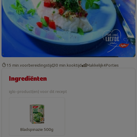
15 min.
voorbereidingstijd
30 min.
kooktijd
Makkelijk
4
Porties
Ingrediënten
iglo-product(en) voor dit recept
Bladspinazie 500g