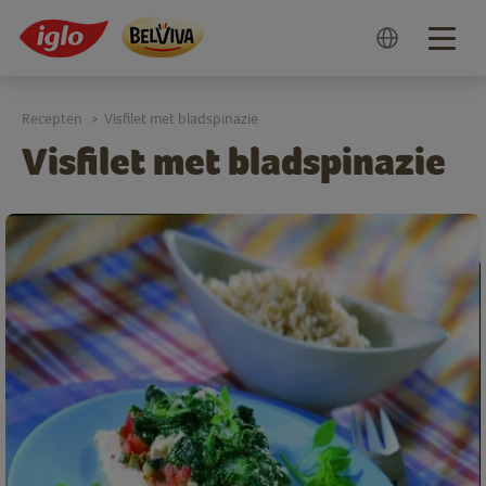
Togg
navig
Recepten
Visfilet met bladspinazie
>
Visfilet met bladspinazie