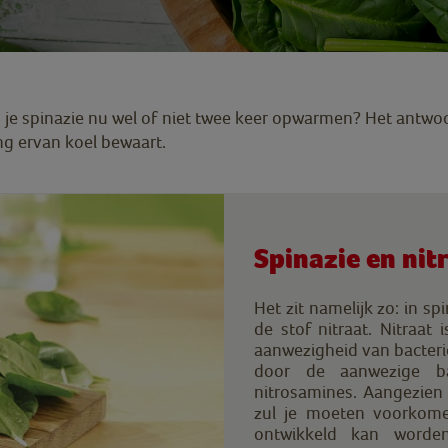
 je spinazie nu wel of niet twee keer opwarmen? Het antwoo
ing ervan koel bewaart.
Spinazie en nit
Het zit namelijk zo: in s
de stof nitraat. Nitraat
aanwezigheid van bacterië
door de aanwezige b
nitrosamines. Aangezien 
zul je moeten voorkomen
ontwikkeld kan worde