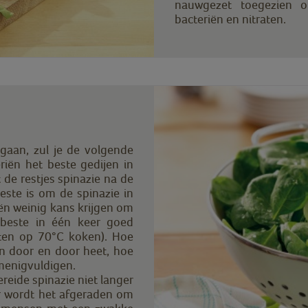
nauwgezet toegezien 
bacteriën en nitraten.
gaan, zul je de volgende
iën het beste gedijen in
de restjes spinazie na de
este is om de spinazie in
iën weinig kans krijgen om
 beste in één keer goed
ten op 70°C koken). Hoe
an door en door heet, hoe
rmenigvuldigen.
eide spinazie niet langer
r wordt het afgeraden om