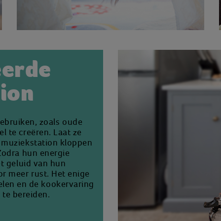
eerde
tion
ebruiken, zoals oude
 te creëren. Laat ze
 muziekstation kloppen
Zodra hun energie
et geluid van hun
r meer rust. Het enige
melen en de kookervaring
 te bereiden.