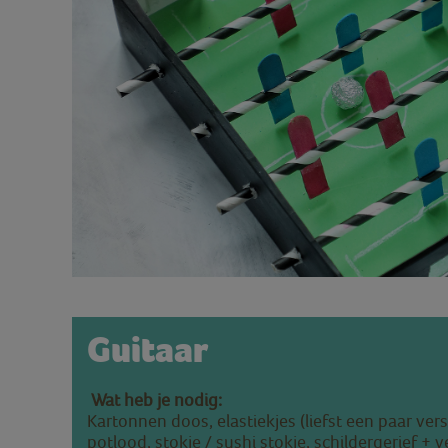
Guitaar
Wat heb je nodig:
Kartonnen doos, e
lastiekjes (liefst een paar vers
potlood, stokje / sushi stokje, schildergerief + v