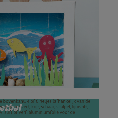
bovenkant, 4 of 6 rietjes (afhankelijk van de
etbal
papier / verf, krijt, schaar, scalpel, lijmstift,
 vilstift of verf, aluminiumfolie voor de