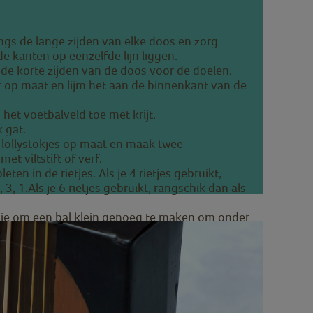
angs de lange zijden van elke doos en zorg
de kanten op eenzelfde lijn liggen.
 de korte zijden van de doos voor de doelen.
r op maat en lijm het aan de binnenkant van de
et voetbalveld toe met krijt.
k gat.
 / lollystokjes op maat en maak twee
et viltstift of verf.
eten in de rietjes. Als je 4 rietjes gebruikt,
 3, 1.Als je 6 rietjes gebruikt, rangschik dan als
ie om een bal klein genoeg te maken om onder