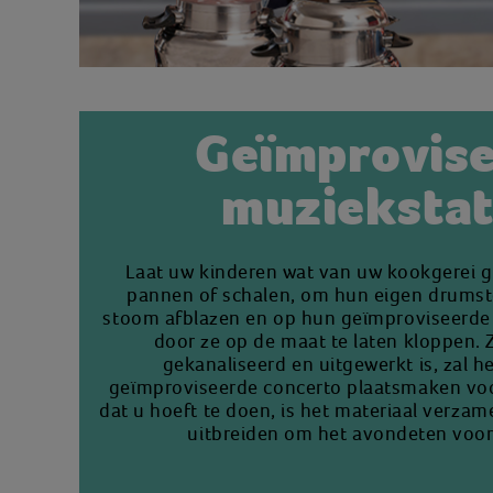
Geïmprovis
muzieksta
Laat uw kinderen wat van uw kookgerei g
pannen of schalen, om hun eigen drumstel
stoom afblazen en op hun geïmproviseerde
door ze op de maat te laten kloppen. 
gekanaliseerd en uitgewerkt is, zal h
geïmproviseerde concerto plaatsmaken voo
dat u hoeft te doen, is het materiaal verza
uitbreiden om het avondeten voor