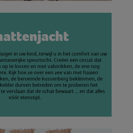
hattenjacht
iger in uw kind, terwijl u in het comfort van uw
fantasierijke speurtocht. Creëer een circuit dat
 op te lossen en met valstrikken, de ene nog
ere. Kijk hoe ze over een zee van met haaien
ekken, de beroemde kussenberg beklimmen, de
kelder durven betreden om te proberen het
te verslaan dat de schat bewaart ... en dat alles
vóór etenstijd.