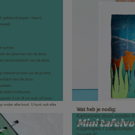
el, gekleurd papier / kaart,
ioneel)
er achter.
ok de zijkanten van de doos.
aan de binnenkant van de doos.
ip zeewiervormen uit de groene
oorkant van de doos.
chubben.
 zeilen te kleuren.
ongeveer 6 cm-8 cm over of touw
nop onder elke boot. U kunt ook elke
Wat heb je nodig:
Kartonnen doos zonder de 
Mini tafelvo
grootte van je doos), Groen 
nagelvijlen / Lollystokjes,
"voetbal".