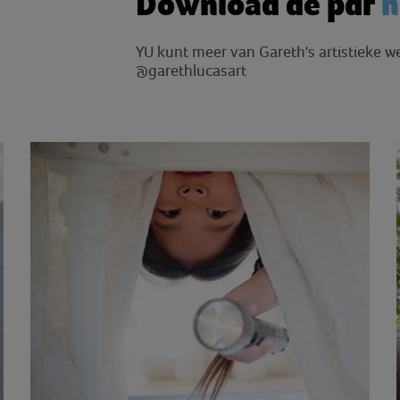
Download de pdf
h
Y
U kunt meer van Gareth's artistieke w
@garethlucasart