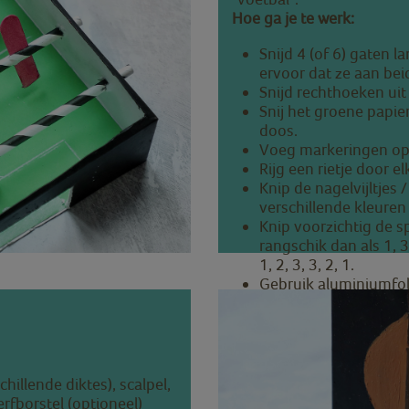
Hoe ga je te werk:
Snijd 4 (of 6) gaten l
ervoor dat ze aan bei
Snijd rechthoeken uit
Snij het groene papie
doos.
Voeg markeringen op h
Rijg een rietje door el
Knip de nagelvijltjes
verschillende kleuren m
Knip voorzichtig de spl
rangschik dan als 1, 3,
1, 2, 3, 3, 2, 1.
Gebruik aluminiumfol
de rietjes te passen.
chillende diktes), scalpel,
erfborstel (optioneel)