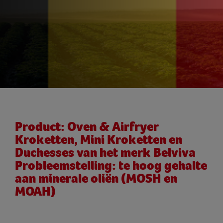
Product:
Oven & Airfryer
Kroketten, Mini Kroketten en
Duchesses van het merk Belviva
Probleemstelling:
te hoog gehalte
aan minerale oliën (MOSH en
MOAH)