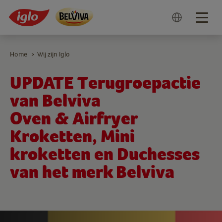
Togg
navig
Home
Wij zijn Iglo
>
UPDATE Terugroepactie
van Belviva
Oven & Airfryer
Kroketten, Mini
kroketten en Duchesses
van het merk Belviva