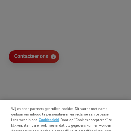
Contacteer ons
Wij en onze partners gebruiken cookies. Dit wordt met name
gedaan om inhoud te personaliseren en reclame aan te passen.
Lees meer in ons
Cookiebeleid
. Door op "Cookies accepteren" te
klikken, stemt u er ook mee in dat uw gegevens kunnen worden
doorgegeven aan landen die mogelijk niet hetzelfde niveau van