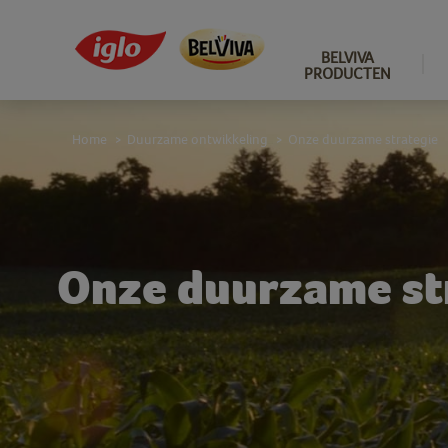
BELVIVA
PRODUCTEN
Home
Duurzame ontwikkeling
Onze duurzame strategie
>
>
Onze duurzame st