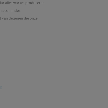
 dat alles wat we produceren
niets minder.
id van degenen die onze
df