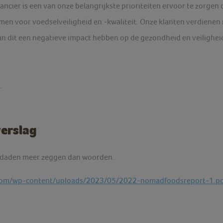
ancier is een van onze belangrijkste prioriteiten ervoor te zorgen
en voor voedselveiligheid en -kwaliteit. Onze klanten verdienen 
kan dit een negatieve impact hebben op de gezondheid en veilighe
.
erslag
at daden meer zeggen dan woorden.
com/wp-content/uploads/2023/05/2022-nomadfoodsreport-1.p