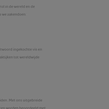
l in de wereld en de
op we zakendoen:
ntwoord ingekochte vis en
ktijken tot wereldwijde
eiden. Met ons uitgebreide
cepten worden beoordeeld met