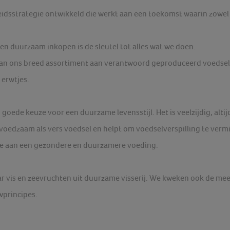
sstrategie ontwikkeld die werkt aan een toekomst waarin zowel 
en duurzaam inkopen is de sleutel tot alles wat we doen.
van ons breed assortiment aan verantwoord geproduceerd voedse
 erwtjes.
goede keuze voor een duurzame levensstijl. Het is veelzijdig, altijd
n voedzaam als vers voedsel en helpt om voedselverspilling te ve
ge aan een gezondere en duurzamere voeding.
r vis en zeevruchten uit duurzame visserij. We kweken ook de me
principes.