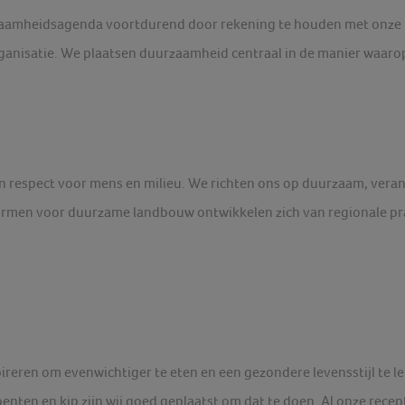
amheidsagenda voortdurend door rekening te houden met onze ro
rganisatie. We plaatsen duurzaamheid centraal in de manier waar
n respect voor mens en milieu. We richten ons op duurzaam, vera
rmen voor duurzame landbouw ontwikkelen zich van regionale pra
ireren om evenwichtiger te eten en een gezondere levensstijl te l
oenten en kip zijn wij goed geplaatst om dat te doen. Al onze re