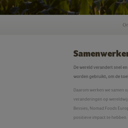
On
Samenwerken 
De wereld verandert snel e
worden gebruikt, om de toek
Daarom werken we samen op 
veranderingen op wereldwijd
Bessies, Nomad Foods Europe
positieve impact te hebben