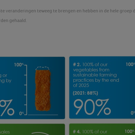
te veranderingen teweeg te brengen en hebben in de hele groep du
rden gehaald.