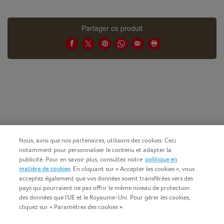
Partager ce produit
Nous, ainsi que nos partenaires, utilisons des cookies. Ceci
notamment pour personnaliser le contenu et adapter la
publicité. Pour en savoir plus, consultez notre
politique en
matière de cookies
. En cliquant sur « Accepter les cookies », vous
acceptez également que vos données soient transférées vers des
pays qui pourraient ne pas offrir le même niveau de protection
des données que l'UE et le Royaume-Uni. Pour gérer les cookies,
cliquez sur « Paramètres des cookies ».
Français (BE)