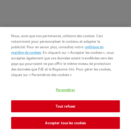
Nous, ainsi que nos partenaires, utilisons des cookies. Ceci
notamment pour personnaliser le contenu et adapter la
publicité. Pour en savoir plus, consultez notre
politique en
matière de cookies
. En cliquant sur « Accepter les cookies », vous
acceptez également que vos données soient transférées vers des
pays qui pourraient ne pas offrir le même niveau de protection
des données que l'UE et le Royaume-Uni. Pour gérer les cookies,
cliquez sur « Paramètres des cookies ».
Français (BE)
COPYRIGHT IGLO 2025
Paramétrer
CONDITIONS D'UTILISATION
CONTACTEZ NOUS
COOKIE-POLICY
Tout refuser
NOMAD FOODS
POLITIQUE-DE-CONFIDENTIALITE
SITEMAP
Accepter tous les cookies