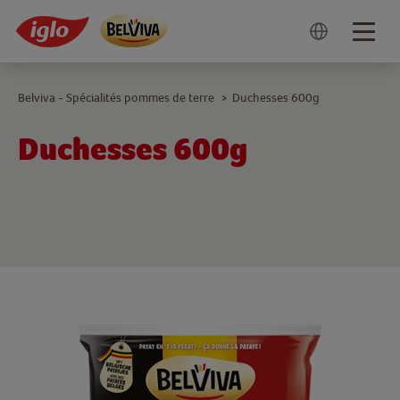
Togg
navig
Belviva - Spécialités pommes de terre
Duchesses 600g
>
Duchesses 600g