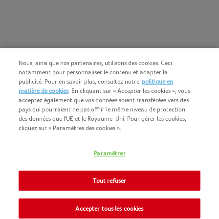
Nous, ainsi que nos partenaires, utilisons des cookies. Ceci
notamment pour personnaliser le contenu et adapter la
publicité. Pour en savoir plus, consultez notre
politique en
matière de cookies
. En cliquant sur « Accepter les cookies », vous
acceptez également que vos données soient transférées vers des
pays qui pourraient ne pas offrir le même niveau de protection
des données que l'UE et le Royaume-Uni. Pour gérer les cookies,
cliquez sur « Paramètres des cookies ».
Français (BE)
COPYRIGHT IGLO 2025
Paramétrer
CONDITIONS D'UTILISATION
CONTACTEZ NOUS
COOKIE-POLICY
Tout refuser
NOMAD FOODS
POLITIQUE-DE-CONFIDENTIALITE
SITEMAP
Accepter tous les cookies