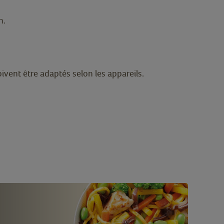
n.
vent être adaptés selon les appareils.
2