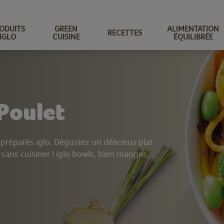
ODUITS
GREEN
ALIMENTATION
RECETTES
IGLO
CUISINE
ÉQUILIBRÉE
Poulet
préparés iglo. Dégustez un délicieux plat
sans cuisiner ! iglo bowls, bien manger,