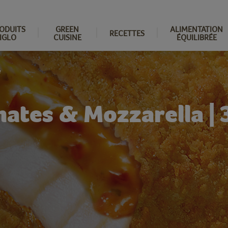
ODUITS
GREEN
ALIMENTATION
RECETTES
IGLO
CUISINE
ÉQUILIBRÉE
é
tes & Mozzarella | 3