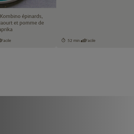
 Kombino épinards,
yaourt et pomme de
aprika
Facile
52 min.
Facile