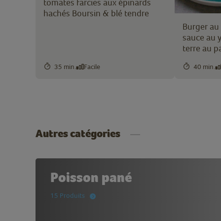
tomates farcies aux épinards
hachés Boursin & blé tendre
Burger au
sauce au 
terre au p
35 min.
Facile
40 min.
Autres catégories
Poisson pané
15 Produits