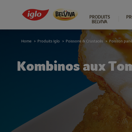
PRODUITS
PR
BELVIVA
Home
Produits Iglo
Poissons & Crustacés
Poisson pan
>
>
>
Kombinos aux Toma