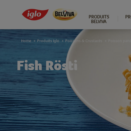
PRODUITS
PR
BELVIVA
Home
Produits Iglo
Poissons & Crustacés
Poisson pan
>
>
>
Fish Rösti