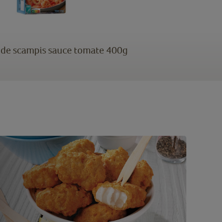
 de scampis sauce tomate 400g
2