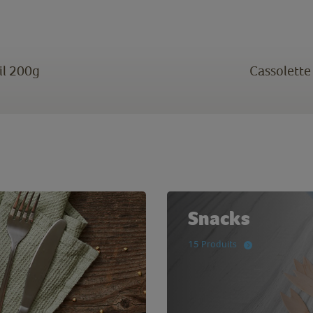
il 200g
Cassolette
Snacks
15 Produits