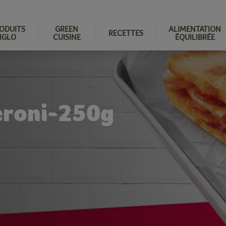
ODUITS
GREEN
ALIMENTATION
RECETTES
IGLO
CUISINE
ÉQUILIBRÉE
peroni-250g