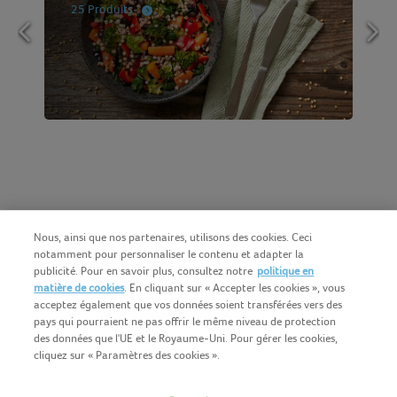
25 Produits
Nous, ainsi que nos partenaires, utilisons des cookies. Ceci
notamment pour personnaliser le contenu et adapter la
publicité. Pour en savoir plus, consultez notre
politique en
matière de cookies
. En cliquant sur « Accepter les cookies », vous
acceptez également que vos données soient transférées vers des
pays qui pourraient ne pas offrir le même niveau de protection
des données que l'UE et le Royaume-Uni. Pour gérer les cookies,
cliquez sur « Paramètres des cookies ».
Français (BE)