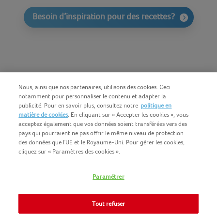
Besoin d’inspiration pour des recettes?
Nous, ainsi que nos partenaires, utilisons des cookies. Ceci
notamment pour personnaliser le contenu et adapter la
publicité. Pour en savoir plus, consultez notre
politique en
matière de cookies
. En cliquant sur « Accepter les cookies », vous
acceptez également que vos données soient transférées vers des
pays qui pourraient ne pas offrir le même niveau de protection
des données que l'UE et le Royaume-Uni. Pour gérer les cookies,
cliquez sur « Paramètres des cookies ».
Français (BE)
COPYRIGHT IGLO 2025
Paramétrer
CONDITIONS D'UTILISATION
CONTACTEZ NOUS
COOKIE-POLICY
Tout refuser
NOMAD FOODS